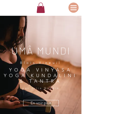
UMÂ MUNDI
Blois.Vineuil
YOGA VINYASA
YOGA KUNDALINI
& TANTRA
par Julie Daudin
En voir plus