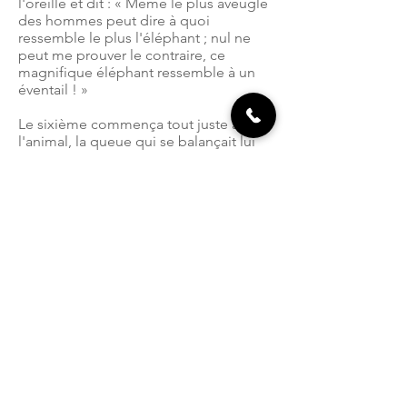
l'oreille et dit : « Même le plus aveugle
des hommes peut dire à quoi
ressemble le plus l'éléphant ; nul ne
peut me prouver le contraire, ce
magnifique éléphant ressemble à un
éventail ! »
Le sixième commença tout juste à tâter
l'animal, la queue qui se balançait lui
tomba dans la main. « Je vois, dit-il,
que l'éléphant ressemble beaucoup à
une corde ! »
Ainsi, ces hommes discutèrent
longuement, chacun faisant valoir son
opinion avec force et fermeté . Même
si chacun avait partiellement raison,
tous étaient dans l'erreur.
conte indien
Umâ Mundi centre de yoga Blois .
Vineuil . Mont près Chambord .