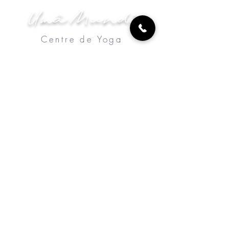
Umâ Mundi
Centre de Yoga
VINYASA-KUNDALINI-TANTRA
Appeler
Planning des cours
Les Ateliers
Professeurs
Voir les tarifs
Envoyer
S'inscrire