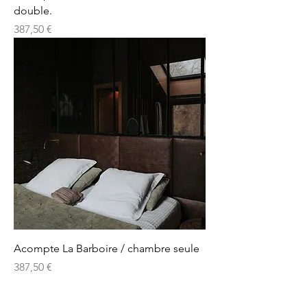
double.
Prix
387,50 €
Acompte La Barboire / chambre seule
Prix
387,50 €