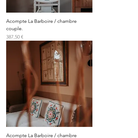
Acompte La Barboire / chambre
couple.
Prix
387,50 €
Acompte La Barboire / chambre