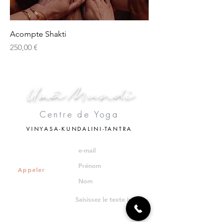
Acompte Shakti
Prix
250,00 €
Umâ Mundi
Centre de Yoga
VINYASA-KUNDALINI-TANTRA
Appeler
Planning des cours
Les Ateliers
Professeurs
Voir les tarifs